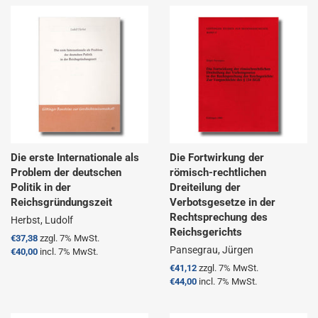
Die erste Internationale als
Die Fortwirkung der
Problem der deutschen
römisch-rechtlichen
Politik in der
Dreiteilung der
Reichsgründungszeit
Verbotsgesetze in der
Rechtsprechung des
Herbst, Ludolf
Reichsgerichts
Normaler
€37,38
zzgl. 7% MwSt.
Pansegrau, Jürgen
Preis
€40,00
incl. 7% MwSt.
Normaler
€41,12
zzgl. 7% MwSt.
Preis
€44,00
incl. 7% MwSt.