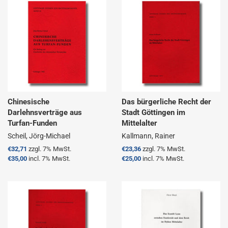
Chinesische
Das bürgerliche Recht der
Darlehnsverträge aus
Stadt Göttingen im
Turfan-Funden
Mittelalter
Scheil, Jörg-Michael
Kallmann, Rainer
Normaler
€32,71
zzgl. 7% MwSt.
Normaler
€23,36
zzgl. 7% MwSt.
Preis
€35,00
incl. 7% MwSt.
Preis
€25,00
incl. 7% MwSt.