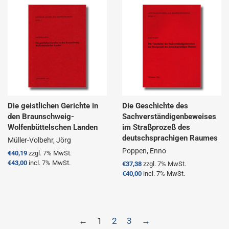
Die geistlichen Gerichte in
Die Geschichte des
den Braunschweig-
Sachverständigenbeweises
Wolfenbüttelschen Landen
im Straßprozeß des
deutschsprachigen Raumes
Müller-Volbehr, Jörg
Poppen, Enno
Normaler
€40,19
zzgl. 7% MwSt.
Preis
€43,00
incl. 7% MwSt.
Normaler
€37,38
zzgl. 7% MwSt.
Preis
€40,00
incl. 7% MwSt.
←
1
2
3
→