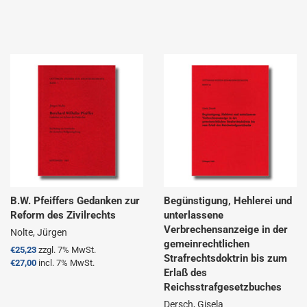
B.W. Pfeiffers Gedanken zur
Begünstigung, Hehlerei und
Reform des Zivilrechts
unterlassene
Verbrechensanzeige in der
Nolte, Jürgen
gemeinrechtlichen
Normaler
€25,23
zzgl. 7% MwSt.
Strafrechtsdoktrin bis zum
Preis
€27,00
incl. 7% MwSt.
Erlaß des
Reichsstrafgesetzbuches
Dersch, Gisela