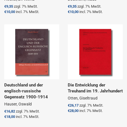
Normaler
€9,35
zzgl. 7% MwSt.
Normaler
€9,35
zzgl. 7% MwSt.
Preis
€10,00
incl. 7% MwSt.
Preis
€10,00
incl. 7% MwSt.
Deutschland und der
Die Entwicklung der
englisch-russische
Treuhand im 19. Jahrhundert
Gegensatz 1900-1914
Otten, Giseltraud
Hauser, Oswald
Normaler
€26,17
zzgl. 7% MwSt.
Preis
€28,00
incl. 7% MwSt.
Normaler
€16,82
zzgl. 7% MwSt.
Preis
€18,00
incl. 7% MwSt.