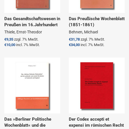
Das Gesandtschaftswesen in
Das Preußische Wochenblatt
Preußen im 16.Jahrhundert
(1851-1861)
Thiele, Ernst-Theodor
Behnen, Michael
Normaler
€9,35
zzgl. 7% MwSt.
Normaler
€31,78
zzgl. 7% MwSt.
Preis
€10,00
incl. 7% MwSt.
Preis
€34,00
incl. 7% MwSt.
Das »Berliner Politische
Der Codex accepti et
Wochenblatt« und die
expensi im römischen Recht