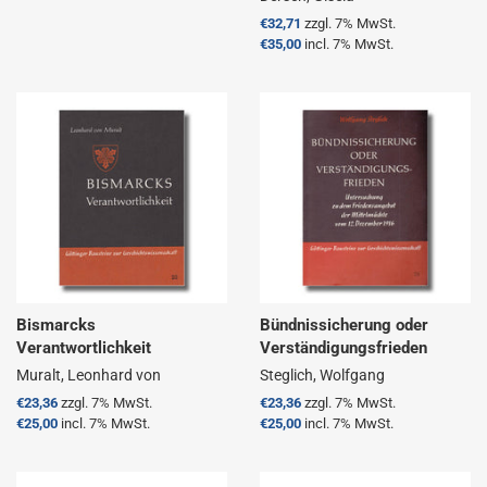
Normaler
€32,71
zzgl. 7% MwSt.
Preis
€35,00
incl. 7% MwSt.
Bismarcks
Bündnissicherung oder
Verantwortlichkeit
Verständigungsfrieden
Muralt, Leonhard von
Steglich, Wolfgang
Normaler
€23,36
zzgl. 7% MwSt.
Normaler
€23,36
zzgl. 7% MwSt.
Preis
€25,00
incl. 7% MwSt.
Preis
€25,00
incl. 7% MwSt.