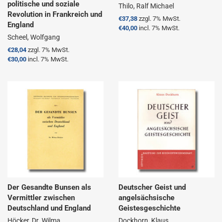
politische und soziale
Thilo, Ralf Michael
Revolution in Frankreich und
Normaler
€37,38
zzgl. 7% MwSt.
England
Preis
€40,00
incl. 7% MwSt.
Scheel, Wolfgang
Normaler
€28,04
zzgl. 7% MwSt.
Preis
€30,00
incl. 7% MwSt.
Der Gesandte Bunsen als
Deutscher Geist und
Vermittler zwischen
angelsächsische
Deutschland und England
Geistesgeschichte
Höcker, Dr. Wilma
Dockhorn, Klaus