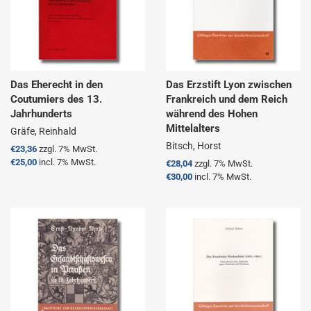
Das Eherecht in den
Das Erzstift Lyon zwischen
Coutumiers des 13.
Frankreich und dem Reich
Jahrhunderts
während des Hohen
Mittelalters
Gräfe, Reinhald
Bitsch, Horst
Normaler
€23,36
zzgl. 7% MwSt.
Preis
€25,00
incl. 7% MwSt.
Normaler
€28,04
zzgl. 7% MwSt.
Preis
€30,00
incl. 7% MwSt.