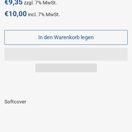
Normaler
€9,35
zzgl. 7% MwSt.
Preis
€10,00
incl. 7% MwSt.
Sonderpreis
In den Warenkorb legen
Softcover