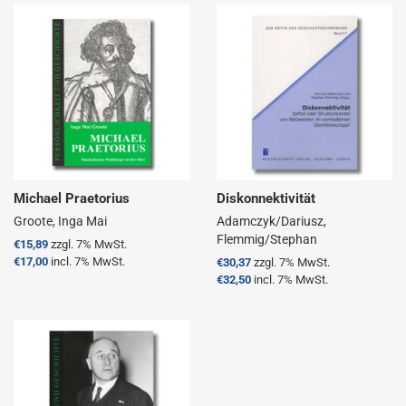
Michael Praetorius
Diskonnektivität
Groote, Inga Mai
Adamczyk/Dariusz,
Flemmig/Stephan
Normaler
€15,89
zzgl. 7% MwSt.
Preis
€17,00
incl. 7% MwSt.
Normaler
€30,37
zzgl. 7% MwSt.
Preis
€32,50
incl. 7% MwSt.