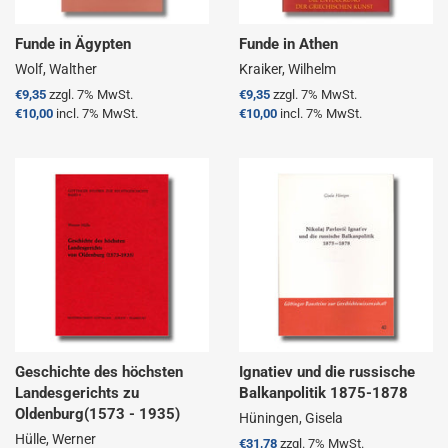
Funde in Ägypten
Funde in Athen
Wolf, Walther
Kraiker, Wilhelm
Normaler
€9,35
zzgl. 7% MwSt.
Normaler
€9,35
zzgl. 7% MwSt.
Preis
€10,00
incl. 7% MwSt.
Preis
€10,00
incl. 7% MwSt.
Geschichte des höchsten
Ignatiev und die russische
Landesgerichts zu
Balkanpolitik 1875-1878
Oldenburg(1573 - 1935)
Hüningen, Gisela
Hülle, Werner
Normaler
€31,78
zzgl. 7% MwSt.