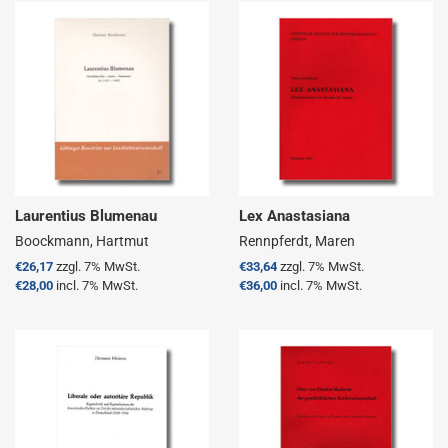
Laurentius Blumenau
Lex Anastasiana
Boockmann, Hartmut
Rennpferdt, Maren
Normaler
€26,17
zzgl. 7% MwSt.
Normaler
€33,64
zzgl. 7% MwSt.
Preis
€28,00
incl. 7% MwSt.
Preis
€36,00
incl. 7% MwSt.