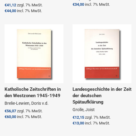
Preis
€34,00
incl. 7% MwSt.
Normaler
€41,12
zzgl. 7% MwSt.
Preis
€44,00
incl. 7% MwSt.
Katholische Zeitschriften in
Landesgeschichte in der Zeit
den Westzonen 1945-1949
der deutschen
Spätaufklärung
Brelie-Lewien, Doris v.d.
Grolle, Joist
Normaler
€56,07
zzgl. 7% MwSt.
Preis
€60,00
incl. 7% MwSt.
Normaler
€12,15
zzgl. 7% MwSt.
Preis
€13,00
incl. 7% MwSt.