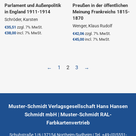
Parlament und Außenpolitik
Preußen in der öffentlichen
in England 1911-1914
Meinung Frankreichs 1815-
1870
Schröder, Karsten
Wenger, Klaus Rudolf
Normaler
€35,51
zzgl. 7% MwSt.
Preis
€38,00
incl. 7% MwSt.
Normaler
€42,06
zzgl. 7% MwSt.
Preis
€45,00
incl. 7% MwSt.
←
1
2
3
→
Muster-Schmidt Verlagsgesellschaft Hans Hansen
Schmidt mbH | Muster-Schmidt RAL-
Farbkartenvertrieb
Schuhstraße 1/6 | 37154 Northeim-Sudheim | Tel. +49-(0)5551-