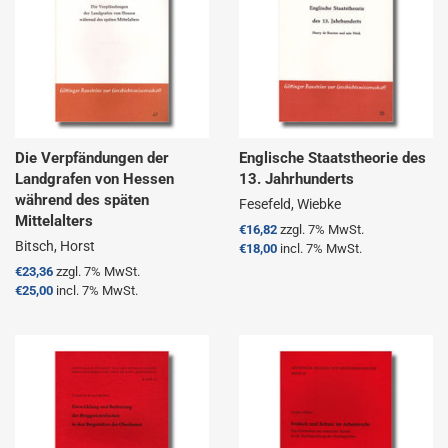
Die Verpfändungen der
Englische Staatstheorie des
Landgrafen von Hessen
13. Jahrhunderts
während des späten
Fesefeld, Wiebke
Mittelalters
Normaler
€16,82
zzgl. 7% MwSt.
Bitsch, Horst
Preis
€18,00
incl. 7% MwSt.
Normaler
€23,36
zzgl. 7% MwSt.
Preis
€25,00
incl. 7% MwSt.