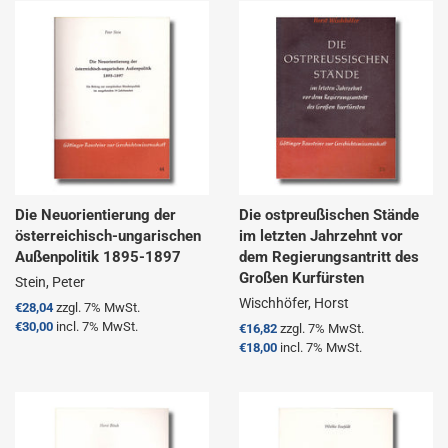
Die Neuorientierung der
Die ostpreußischen Stände
österreichisch-ungarischen
im letzten Jahrzehnt vor
Außenpolitik 1895-1897
dem Regierungsantritt des
Großen Kurfürsten
Stein, Peter
Wischhöfer, Horst
Normaler
€28,04
zzgl. 7% MwSt.
Preis
€30,00
incl. 7% MwSt.
Normaler
€16,82
zzgl. 7% MwSt.
Preis
€18,00
incl. 7% MwSt.