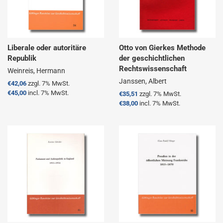
Liberale oder autoritäre
Otto von Gierkes Methode
Republik
der geschichtlichen
Rechtswissenschaft
Weinreis, Hermann
Janssen, Albert
Normaler
€42,06
zzgl. 7% MwSt.
Preis
€45,00
incl. 7% MwSt.
Normaler
€35,51
zzgl. 7% MwSt.
Preis
€38,00
incl. 7% MwSt.