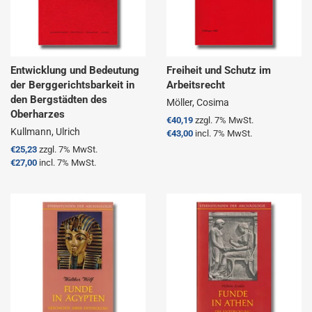
Entwicklung und Bedeutung
Freiheit und Schutz im
der Berggerichtsbarkeit in
Arbeitsrecht
den Bergstädten des
Möller, Cosima
Oberharzes
Normaler
€40,19
zzgl. 7% MwSt.
Kullmann, Ulrich
Preis
€43,00
incl. 7% MwSt.
Normaler
€25,23
zzgl. 7% MwSt.
Preis
€27,00
incl. 7% MwSt.