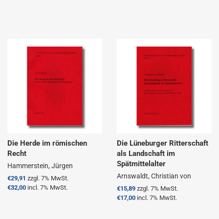
Die Herde im römischen
Die Lüneburger Ritterschaft
Recht
als Landschaft im
Spätmittelalter
Hammerstein, Jürgen
Arnswaldt, Christian von
Normaler
€29,91
zzgl. 7% MwSt.
Preis
€32,00
incl. 7% MwSt.
Normaler
€15,89
zzgl. 7% MwSt.
Preis
€17,00
incl. 7% MwSt.