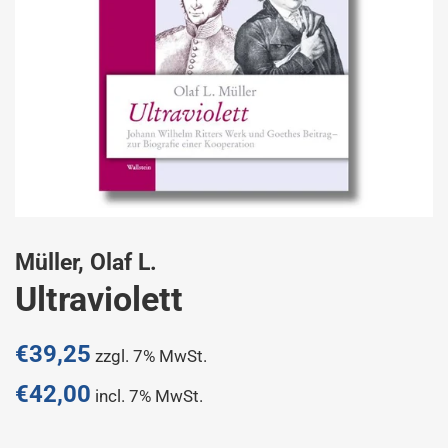
Müller, Olaf L.
Ultraviolett
Normaler
€39,25
zzgl. 7% MwSt.
Preis
€42,00
incl. 7% MwSt.
Sonderpreis