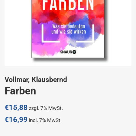
Vollmar, Klausbernd
Farben
Normaler
€15,88
zzgl. 7% MwSt.
Preis
€16,99
incl. 7% MwSt.
Sonderpreis