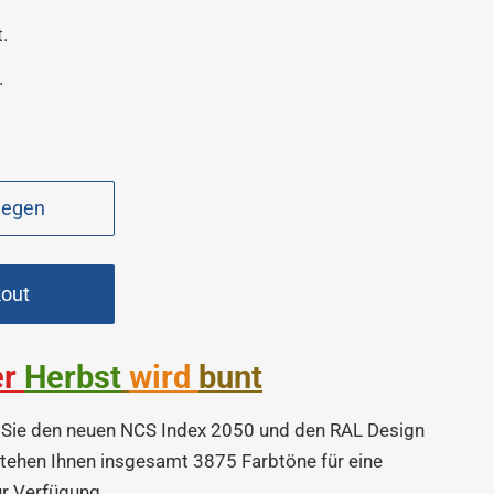
.
.
legen
kout
er
Herbst
wird
bunt
 Sie den neuen NCS Index 2050 und den RAL Design
stehen Ihnen insgesamt 3875 Farbtöne für eine
ur Verfügung.