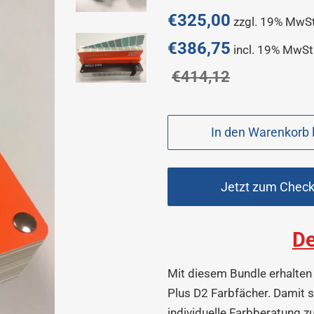
Normaler
€325,00
zzgl. 19% MwSt
Preis
€386,75
incl. 19% MwSt
Sonderpreis
€414,12
In den Warenkorb 
Jetzt zum Chec
D
Mit diesem Bundle erhalten
Plus D2 Farbfächer. Damit 
individuelle Farbberatung z