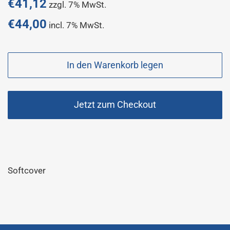
Normaler
€41,12
zzgl. 7% MwSt.
Preis
€44,00
incl. 7% MwSt.
Sonderpreis
In den Warenkorb legen
Jetzt zum Checkout
Softcover