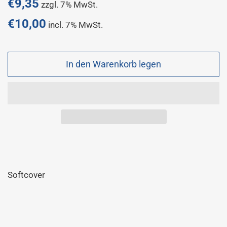
Normaler
€9,35
zzgl. 7% MwSt.
Preis
€10,00
incl. 7% MwSt.
Sonderpreis
In den Warenkorb legen
Softcover