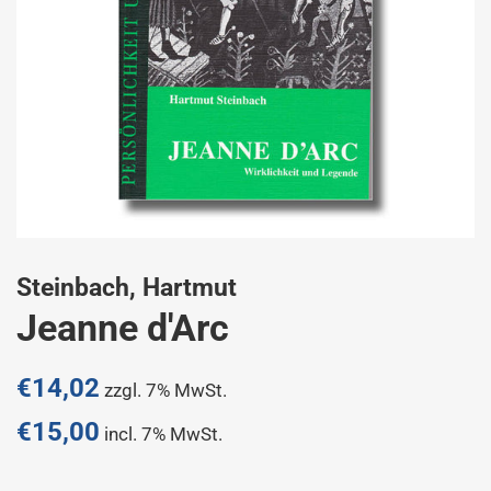
Steinbach, Hartmut
Jeanne d'Arc
Normaler
€14,02
zzgl. 7% MwSt.
Preis
€15,00
incl. 7% MwSt.
Sonderpreis