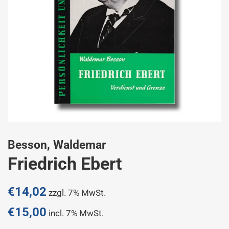
Besson, Waldemar
Friedrich Ebert
Normaler
€14,02
zzgl. 7% MwSt.
Preis
€15,00
incl. 7% MwSt.