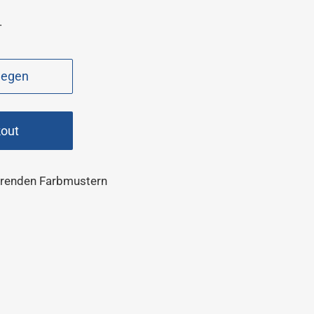
.
legen
kout
ierenden Farbmustern