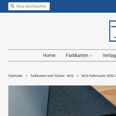
Suchen
Home
Farbkarten
Verla
›
›
Startseite
Farbkarten und -Fächer - NCS
NCS Farbmuster 2050 O